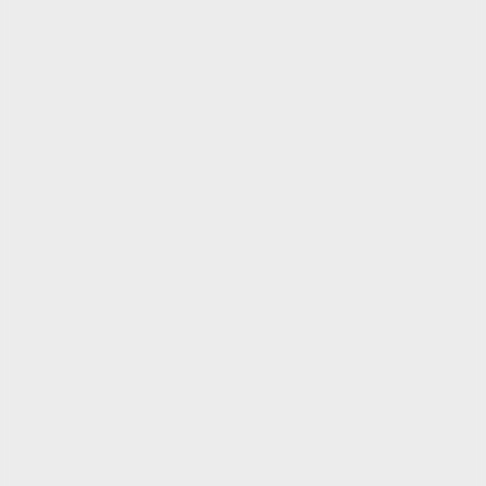
Pokaż więcej