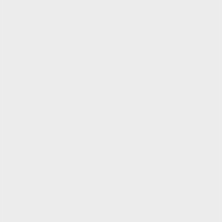
Email: sklep@domus.pl