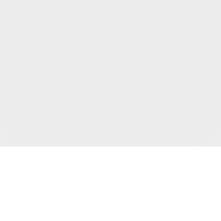
©
2026
domus-sklep.pl. All rights reserved.