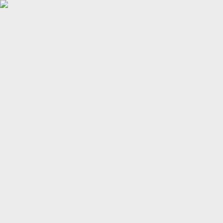
PRODUKT TYGODNI
PAMIĘTAJ!
DARM
Home
Konto
Szukaj
0
Schowek
Koszyk
0