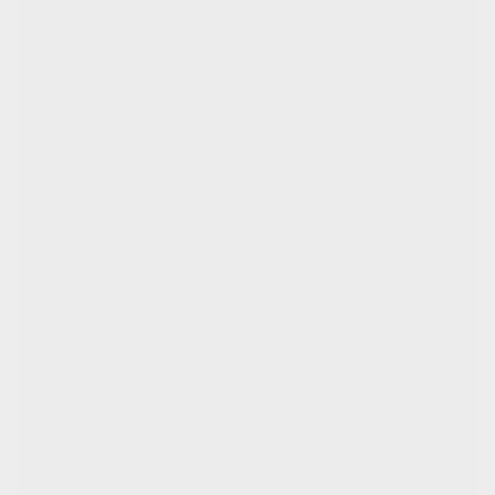
Pokaż więcej
Sale