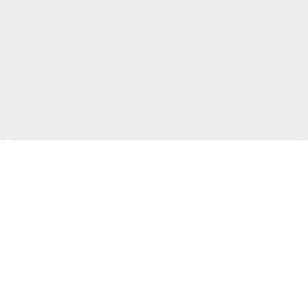
©
2026
domus-sklep.pl. All rights reserved.