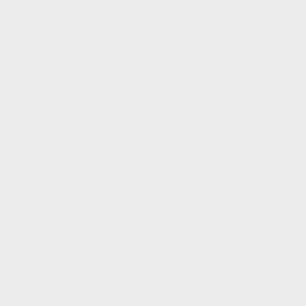
Email: sklep@domus.pl