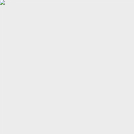
PRODUKT TYGODNI
PAMIĘTAJ!
DARM
Home
Konto
Szukaj
0
Schowek
Koszyk
0