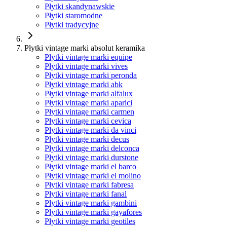
Płytki skandynawskie
Płytki staromodne
Płytki tradycyjne
Płytki vintage marki absolut keramika
Płytki vintage marki equipe
Płytki vintage marki vives
Płytki vintage marki peronda
Płytki vintage marki abk
Płytki vintage marki alfalux
Płytki vintage marki aparici
Płytki vintage marki carmen
Płytki vintage marki cevica
Płytki vintage marki da vinci
Płytki vintage marki decus
Płytki vintage marki delconca
Płytki vintage marki durstone
Płytki vintage marki el barco
Płytki vintage marki el molino
Płytki vintage marki fabresa
Płytki vintage marki fanal
Płytki vintage marki gambini
Płytki vintage marki gayafores
Płytki vintage marki geotiles