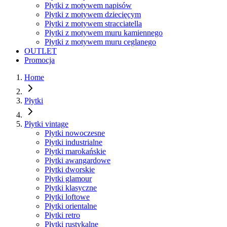
Płytki z motywem napisów
Płytki z motywem dziecięcym
Płytki z motywem stracciatella
Płytki z motywem muru kamiennego
Płytki z motywem muru ceglanego
OUTLET
Promocja
Home
Płytki
Płytki vintage
Płytki nowoczesne
Płytki industrialne
Płytki marokańskie
Płytki awangardowe
Płytki dworskie
Płytki glamour
Płytki klasyczne
Płytki loftowe
Płytki orientalne
Płytki retro
Płytki rustykalne