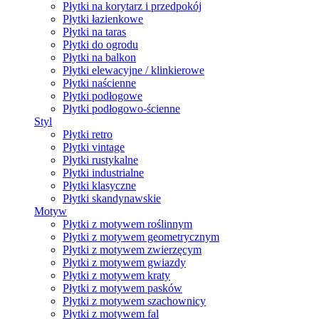
Płytki na korytarz i przedpokój
Płytki łazienkowe
Płytki na taras
Płytki do ogrodu
Płytki na balkon
Płytki elewacyjne / klinkierowe
Płytki naścienne
Płytki podłogowe
Płytki podłogowo-ścienne
Styl
Płytki retro
Płytki vintage
Płytki rustykalne
Płytki industrialne
Płytki klasyczne
Płytki skandynawskie
Motyw
Płytki z motywem roślinnym
Płytki z motywem geometrycznym
Płytki z motywem zwierzęcym
Płytki z motywem gwiazdy
Płytki z motywem kraty
Płytki z motywem pasków
Płytki z motywem szachownicy
Płytki z motywem fal