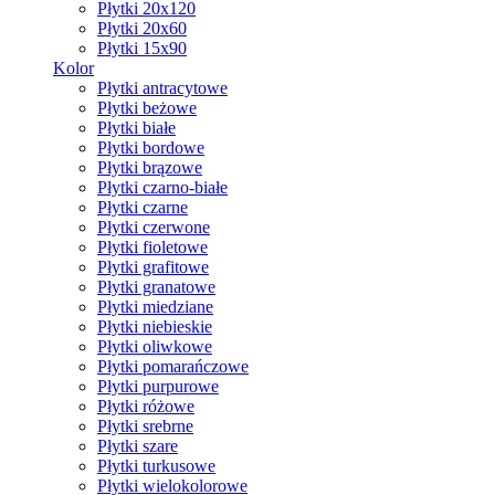
Płytki 20x120
Płytki 20x60
Płytki 15x90
Kolor
Płytki antracytowe
Płytki beżowe
Płytki białe
Płytki bordowe
Płytki brązowe
Płytki czarno-białe
Płytki czarne
Płytki czerwone
Płytki fioletowe
Płytki grafitowe
Płytki granatowe
Płytki miedziane
Płytki niebieskie
Płytki oliwkowe
Płytki pomarańczowe
Płytki purpurowe
Płytki różowe
Płytki srebrne
Płytki szare
Płytki turkusowe
Płytki wielokolorowe