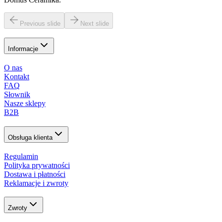
Previous slide
Next slide
Informacje
O nas
Kontakt
FAQ
Słownik
Nasze sklepy
B2B
Obsługa klienta
Regulamin
Polityka prywatności
Dostawa i płatności
Reklamacje i zwroty
Zwroty