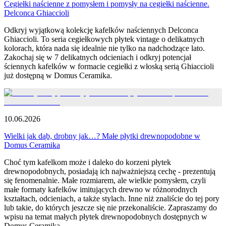
Cegiełki naścienne z pomysłem i pomysły na cegiełki naścienne.
Delconca Ghiaccioli
Odkryj wyjątkową kolekcję kafelków naściennych Delconca
Ghiaccioli. To seria cegiełkowych płytek vintage o delikatnych
kolorach, która nada się idealnie nie tylko na nadchodzące lato.
Zakochaj się w 7 delikatnych odcieniach i odkryj potencjał
ściennych kafelków w formacie cegiełki z włoską serią Ghiaccioli
już dostępną w Domus Ceramika.
10.06.2026
Wielki jak dąb, drobny jak…? Małe płytki drewnopodobne w
Domus Ceramika
Choć tym kafelkom może i daleko do korzeni płytek
drewnopodobnych, posiadają ich najważniejszą cechę - prezentują
się fenomenalnie. Małe rozmiarem, ale wielkie pomysłem, czyli
małe formaty kafelków imitujących drewno w różnorodnych
kształtach, odcieniach, a także stylach. Inne niż znaliście do tej pory
lub takie, do których jeszcze się nie przekonaliście. Zapraszamy do
wpisu na temat małych płytek drewnopodobnych dostępnych w
Domus Ceramika.