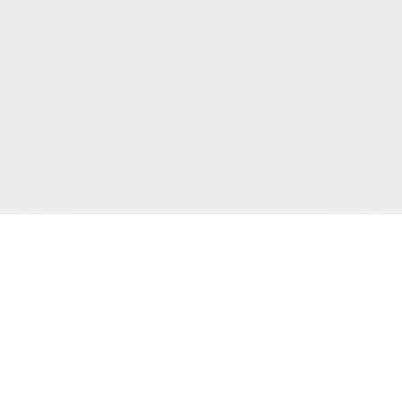
©
2026
domus-sklep.pl. All rights reserved.