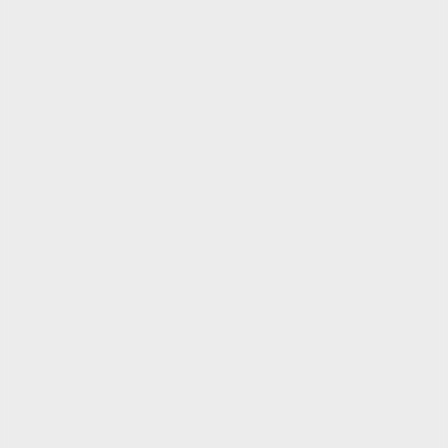
Kom. 883364162
Email: sklep@domus.pl