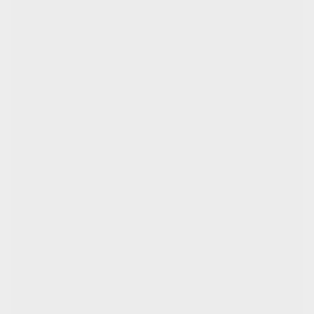
Kom. 883364162
Email: sklep@domus.pl