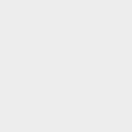
Email: sklep@domus.pl