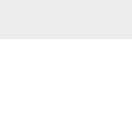
©
2026
domus-sklep.pl. All rights reserved.