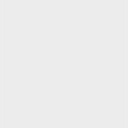
Pokaż więcej