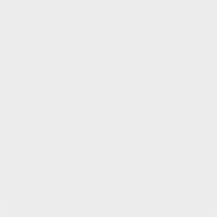
©
2026
domus-sklep.pl. All rights reserved.