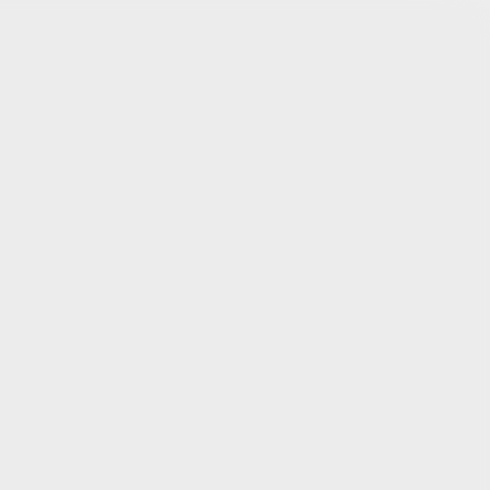
LIMONE BRICK 6x25
!
 MINIMUM 2600zł