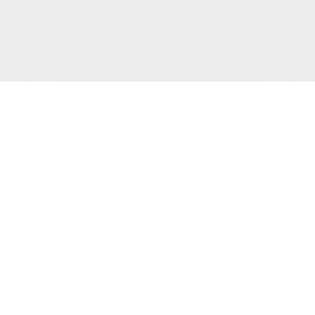
©
2026
domus-sklep.pl. All rights reserved.