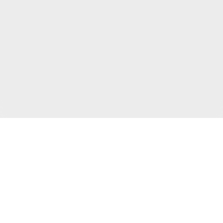
©
2026
domus-sklep.pl. All rights reserved.