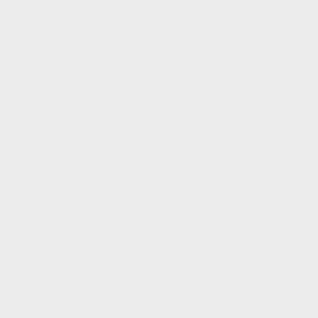
Kom. 883364162
Email: sklep@domus.pl