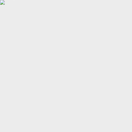
PRODUKT TYGODNI
PAMIĘTAJ!
DARM
Home
Konto
Szukaj
0
Schowek
Koszyk
0