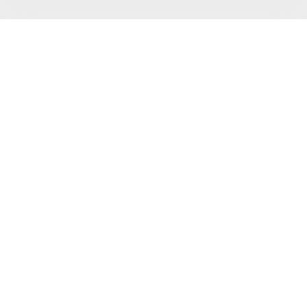
©
2026
domus-sklep.pl. All rights reserved.