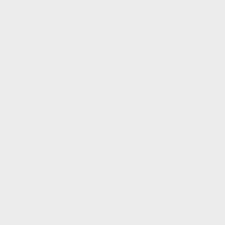
Email: sklep@domus.pl